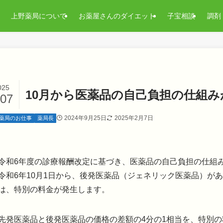
上野薬局について
お薬屋さんのダイエット
子宝相談
調剤
025
10月から医薬品の自己負担の仕組
/07
2024年9月25日
2025年2月7日
薬局のお仕事
薬局長
令和6年度の診療報酬改定に基づき、医薬品の自己負担の仕組
令和6年10月1日から、後発医薬品（ジェネリック医薬品）が
は、特別の料金が発生します。
先発医薬品と後発医薬品の価格の差額の4分の1相当を、特別