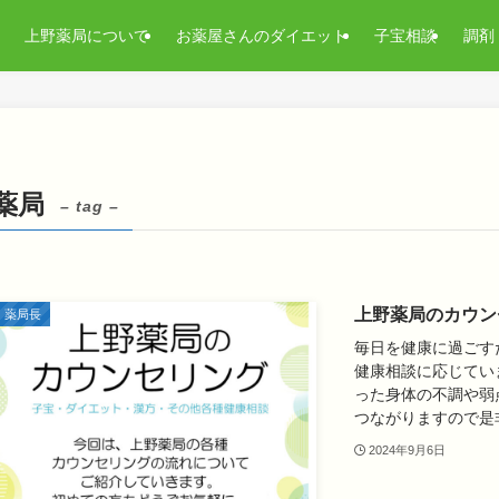
上野薬局について
お薬屋さんのダイエット
子宝相談
調剤
薬局
– tag –
上野薬局のカウン
薬局長
毎日を健康に過ごす
健康相談に応じてい
った身体の不調や弱
つながりますので是非.
2024年9月6日