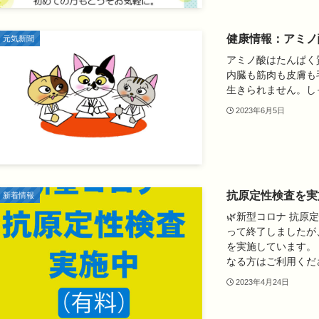
健康情報：アミノ
元気新聞
アミノ酸はたんぱく
内臓も筋肉も皮膚も
生きられません。し
2023年6月5日
抗原定性検査を実
新着情報
🌿新型コロナ 抗
って終了しましたが
を実施しています。
なる方はご利用ください
2023年4月24日