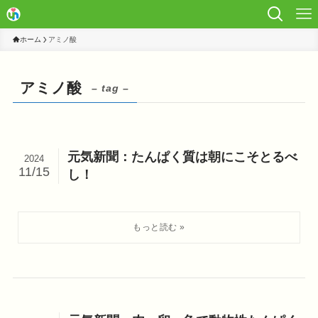
ホーム
アミノ酸
アミノ酸
– tag –
元気新聞：たんぱく質は朝にこそとるべ
2024
11/15
し！